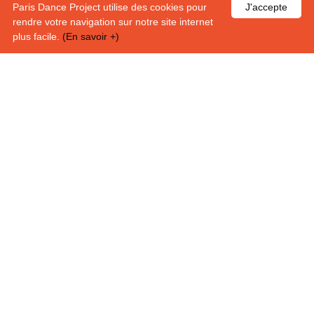
CONFORMÉMENT À NOTRE POLITIQUE DE CONFIDENTIALITÉ.
Paris Dance Project utilise des cookies pour
J'accepte
rendre votre navigation sur notre site internet
plus facile.
(En savoir +)