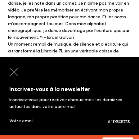
danse, je les note dans un carnet. Je n’aime pas me voir en
vidéo. Je prefère les mémoriser en écrivant mon propre
langage, ma propre partition pour ma danse. Et les noms
m’accompagnent toujours. Dans mon alphabet
chorégraphique, je danse davantage par l’écriture que par
le mouvement. » – Israel Galván
Un moment rempli de musique, de silence et d’écriture qui
a transformé la Librairie 7L en une véritable caisse de
résonance.
Israël Galván y interprétait les mots déclamés en les
traduisant immédiatement en mouvement, dans une
forme de langage chorégraphique unique.
Inscrivez-vous à la newsletter
Inscrivez-vous pour recevoir chaque mois les dernières
actualités dans votre boite mail.
EN VOUS INSCRIVANT, VOUS ACCEPTEZ DE RECEVOIR NOTRE NEWSLETTER,