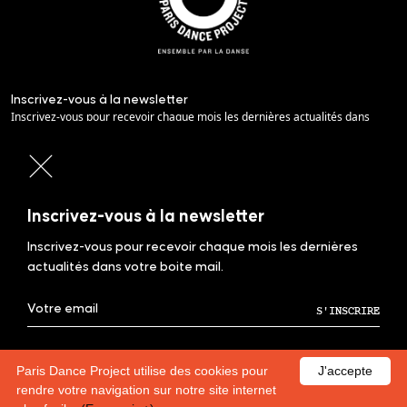
Inscrivez-vous à la newsletter
Inscrivez-vous pour recevoir chaque mois les dernières actualités dans
votre boite mail.
En vous inscrivant, vous acceptez de recevoir notre newsletter,
conformément à notre politique de confidentialité.
Inscrivez-vous à la newsletter
CONTACT
Inscrivez-vous pour recevoir chaque mois les dernières
MENTIONS LÉGALES
POLITIQUE DE CONFIDENTIALITÉ
actualités dans votre boite mail.
SUIVEZ-NOUS
EN VOUS INSCRIVANT, VOUS ACCEPTEZ DE RECEVOIR NOTRE NEWSLETTER,
CONFORMÉMENT À NOTRE POLITIQUE DE CONFIDENTIALITÉ.
Paris Dance Project utilise des cookies pour
J'accepte
© copyright parisdanceproject.org - 2026 | powered by
Inside Web
rendre votre navigation sur notre site internet